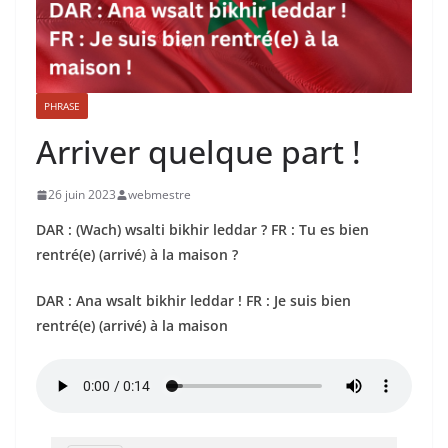
PHRASE
Arriver quelque part !
26 juin 2023
webmestre
DAR : (Wach) wsalti bikhir leddar ? FR : Tu es bien
rentré(e) (
arrivé
)
à la maison ?
DAR : Ana wsalt bikhir leddar !
FR : Je suis bien
rentré(e)
(
arrivé
) à la maison