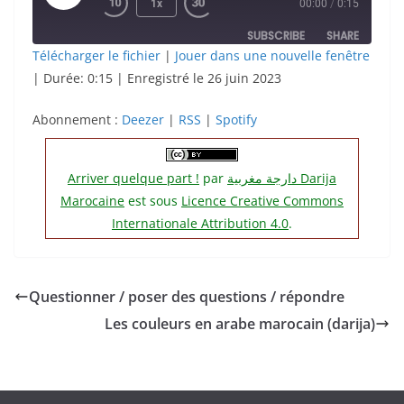
Play
1x
00:00
/
0:15
Episode
SUBSCRIBE
SHARE
Télécharger le fichier
|
Jouer dans une nouvelle fenêtre
|
Durée: 0:15
|
Enregistré le 26 juin 2023
SHARE
Deezer
RSS
Spotify
Abonnement :
LINK
Deezer
|
RSS
|
Spotify
RSS FEED
EMBED
Arriver quelque part !
par
دارجة مغربية‎ Darija
Marocaine
est sous
Licence Creative Commons
Internationale Attribution 4.0
.
Questionner / poser des questions / répondre
Les couleurs en arabe marocain (darija)