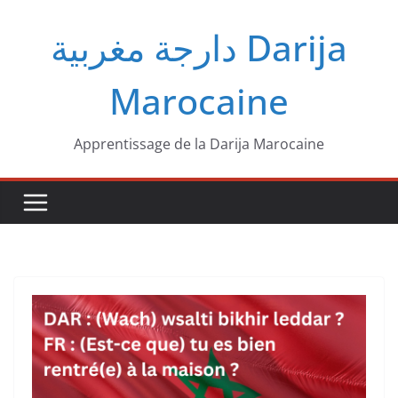
Passer
دارجة مغربية‎ Darija
au
contenu
Marocaine
Apprentissage de la Darija Marocaine