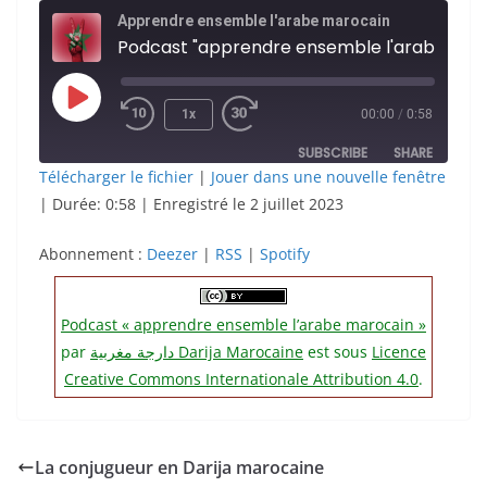
Apprendre ensemble l'arabe marocain
Podca
Play
1x
00:00
/
0:58
Episode
SUBSCRIBE
SHARE
Télécharger le fichier
|
Jouer dans une nouvelle fenêtre
|
Durée: 0:58
|
Enregistré le 2 juillet 2023
SHARE
Deezer
RSS
Spotify
Abonnement :
LINK
Deezer
|
RSS
|
Spotify
RSS FEED
EMBED
Podcast « apprendre ensemble l’arabe marocain »
par
دارجة مغربية‎ Darija Marocaine
est sous
Licence
Creative Commons Internationale Attribution 4.0
.
La conjugueur en Darija marocaine