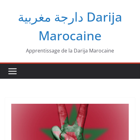
Passer
دارجة مغربية‎ Darija
au
contenu
Marocaine
Apprentissage de la Darija Marocaine