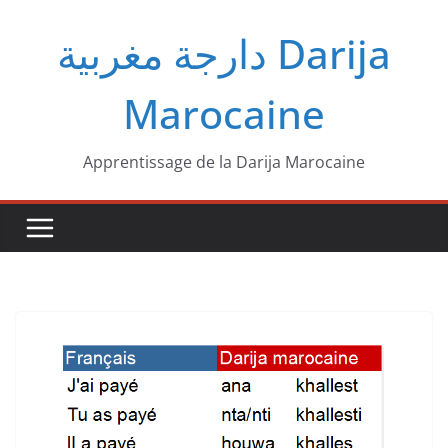
Passer
دارجة مغربية‎ Darija
au
contenu
Marocaine
Apprentissage de la Darija Marocaine