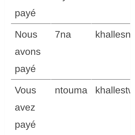
payé
Nous
7na
khallesn
avons
payé
Vous
ntouma
khallestw
avez
payé