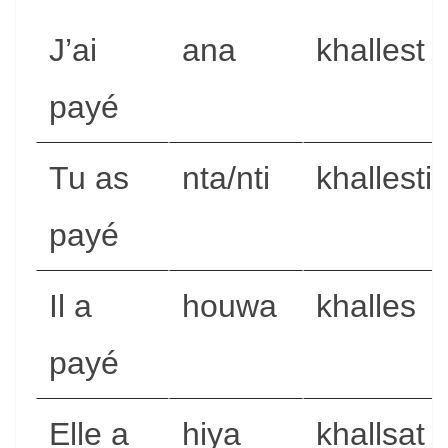
J’ai
ana
khallest
payé
Tu as
nta/nti
khallesti
payé
Il a
houwa
khalles
payé
Elle a
hiya
khallsat