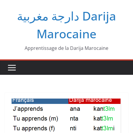
Passer
دارجة مغربية‎ Darija
au
contenu
Marocaine
Apprentissage de la Darija Marocaine