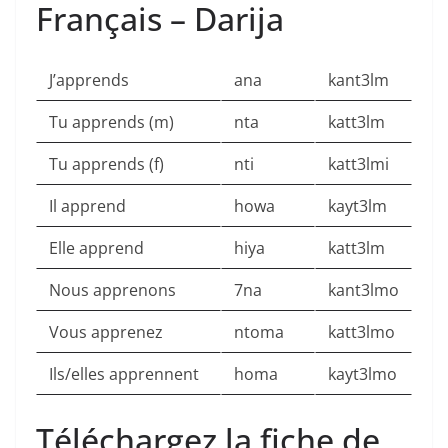
Français – Darija
J’apprends
ana
kant3lm
Tu apprends (m)
nta
katt3lm
Tu apprends (f)
nti
katt3lmi
Il apprend
howa
kayt3lm
Elle apprend
hiya
katt3lm
Nous apprenons
7na
kant3lmo
Vous apprenez
ntoma
katt3lmo
Ils/elles apprennent
homa
kayt3lmo
Téléchargez la fiche de