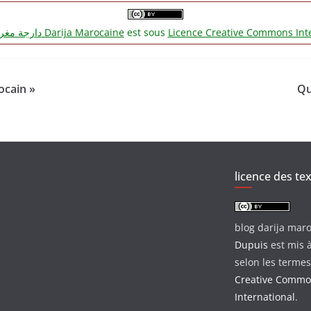
دارجة مغربية‎ Darija Marocaine
est sous
Licence Creative Commons Inte
ocain »
Qu
licence des te
blog darija mar
Dupuis
est mis à
selon les termes
Creative Common
International
.