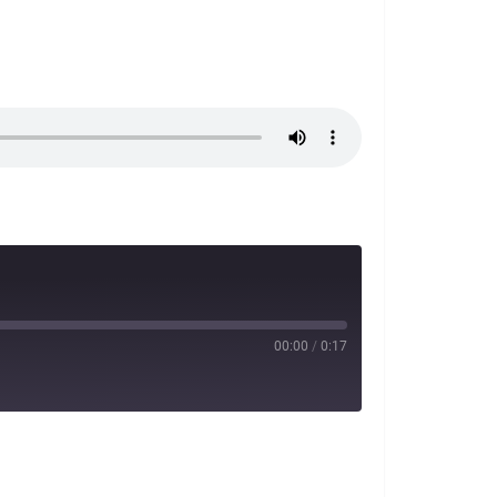
00:00
/
0:17
potify