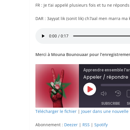
FR : Je t’ai appelé plusieurs fois et tu ne répon
DAR : 3ayyat lik (sonit lik) ch7aal men marra ma
Merci à Mouna Bounouaar pour l’enregistrement
Apprendre ensemble l'a
Appeler / répondre
Play
Episode
SUBSCRIBE
S
Télécharger le fichier
|
Jouer dans une nouvelle 
SHARE
Deezer
Abonnement :
Deezer
|
RSS
|
Spotify