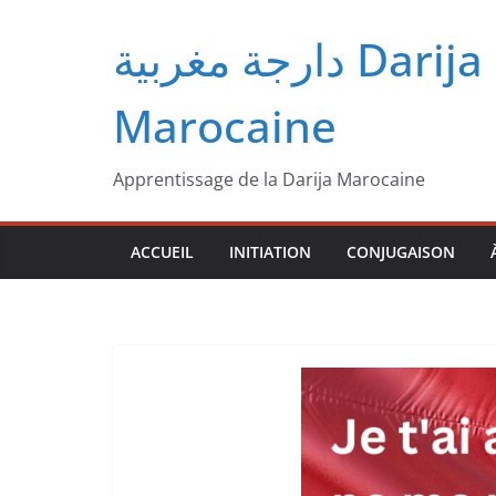
Passer
دارجة مغربية‎ Darija
au
contenu
Marocaine
Apprentissage de la Darija Marocaine
ACCUEIL
INITIATION
CONJUGAISON