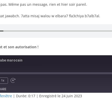
ds pas. Même pas un message, rien et hier soir pareil.
 kat jawabch. 7atta misaj walou w elbara7 fla3chiya b7alb7al.
 et son autorisation !
rabe marocain
1x
HARE
fenêtre
|
Durée: 0:17
|
Enregistré le 24 juin 2023
RSS
S