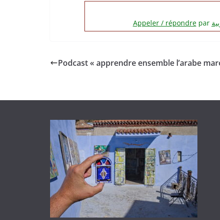
RSS FEED
LINK
Appeler / répondre
par
EMBED
Podcast « apprendre ensemble l’arabe mar