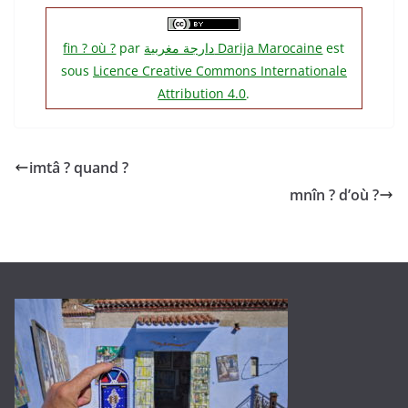
fin ? où ?
par
دارجة مغربية‎ Darija Marocaine
est
sous
Licence Creative Commons Internationale
Attribution 4.0
.
imtâ ? quand ?
mnîn ? d’où ?