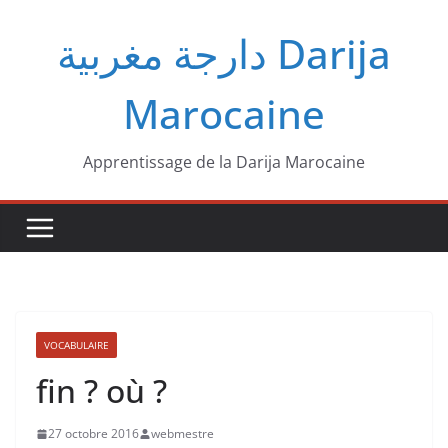
Passer
دارجة مغربية‎ Darija
au
contenu
Marocaine
Apprentissage de la Darija Marocaine
VOCABULAIRE
fin ? où ?
27 octobre 2016
webmestre