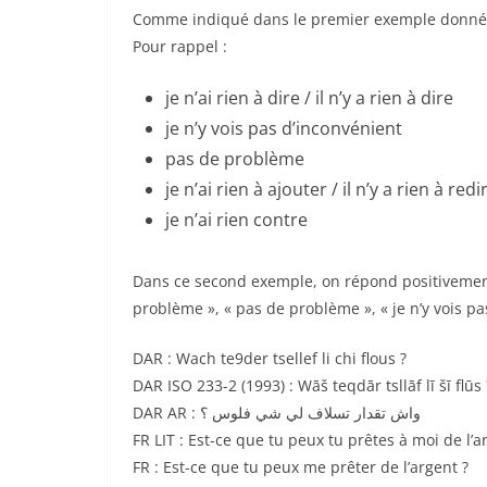
Comme indiqué dans le premier exemple donné po
Pour rappel :
je n’ai rien à dire / il n’y a rien à dire
je n’y vois pas d’inconvénient
pas de problème
je n’ai rien à ajouter / il n’y a rien à redi
je n’ai rien contre
Dans ce second exemple, on répond positivement à
problème », « pas de problème », « je n’y vois pa
DAR : Wach te9der tsellef li chi flous ?
DAR ISO 233-2 (1993) : Wāš teqdār tsllāf lī šī flūs 
DAR AR : واش تقدار تسلاف لي شي فلوس ؟
FR LIT : Est-ce que tu peux tu prêtes à moi de l’a
FR : Est-ce que tu peux me prêter de l’argent ?