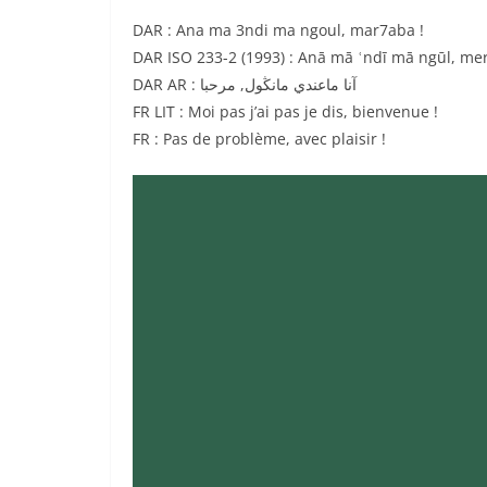
DAR : Ana ma 3ndi ma ngoul, mar7aba !
DAR ISO 233-2 (1993) : Anā mā ʿndī mā ngūl, me
DAR AR : آنا ماعندي مانڭول, مرحبا
FR LIT : Moi pas j’ai pas je dis, bienvenue !
FR : Pas de problème, avec plaisir !