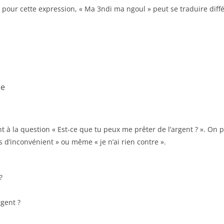
ur cette expression, « Ma 3ndi ma ngoul » peut se traduire différ
re
 la question « Est-ce que tu peux me prêter de l’argent ? ». On pou
s d’inconvénient » ou même « je n’ai rien contre ».
?
rgent ?