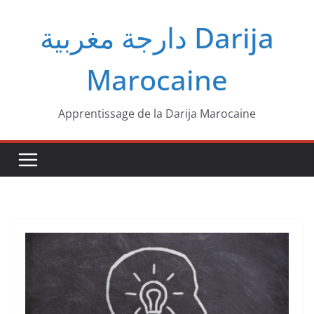
Passer
دارجة مغربية‎ Darija
au
contenu
Marocaine
Apprentissage de la Darija Marocaine