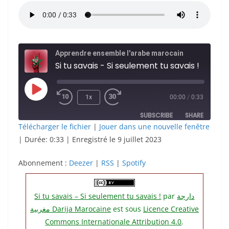
Apprendre ensemble l'arabe marocain
Si tu savais - Si seulement tu savais !
Play
1x
00:00
/
0:33
Episode
SUBSCRIBE
SHARE
Télécharger le fichier
|
Jouer dans une nouvelle fenêtre
|
Durée: 0:33
|
Enregistré le 9 juillet 2023
SHARE
Deezer
RSS
Spotify
Abonnement :
LINK
Deezer
|
RSS
|
Spotify
RSS FEED
EMBED
Si tu savais – Si seulement tu savais !
par
دارجة
مغربية‎ Darija Marocaine
est sous
Licence Creative
Commons Internationale Attribution 4.0
.