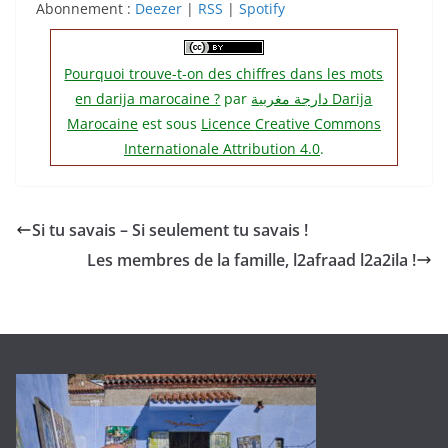
Abonnement :
LINK
Deezer
|
RSS
|
Spotify
RSS FEED
EMBED
Pourquoi trouve-t-on des chiffres dans les mots
en darija marocaine ?
par
دارجة مغربية‎ Darija
Marocaine
est sous
Licence Creative Commons
Internationale Attribution 4.0
.
Si tu savais – Si seulement tu savais !
Les membres de la famille, l2afraad l2a2ila !