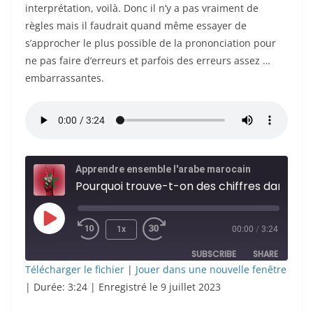
interprétation, voilà. Donc il n’y a pas vraiment de
règles mais il faudrait quand même essayer de
s’approcher le plus possible de la prononciation pour
ne pas faire d’erreurs et parfois des erreurs assez …
embarrassantes.
Apprendre ensemble l'arabe marocain
Pourquoi trouve-t-on de
Play
1x
00:00
/
3:24
Episode
SUBSCRIBE
SHARE
Télécharger le fichier
|
Jouer dans une nouvelle fenêtre
|
Durée: 3:24
|
Enregistré le 9 juillet 2023
SHARE
Deezer
RSS
Spotify