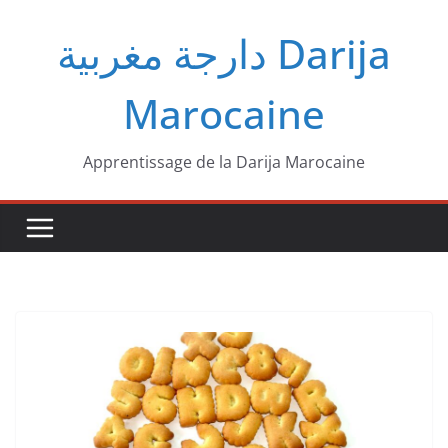
Passer
دارجة مغربية‎ Darija
au
contenu
Marocaine
Apprentissage de la Darija Marocaine