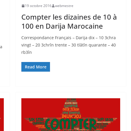
19 octobre 2016
webmestre
Compter les dizaines de 10 à
100 en Darija Marocaine
Correspondance Français – Darija dix – 10 3chra
vingt – 20 3chrîn trente – 30 tlâtîn quarante – 40
ya
rb3în
Read More