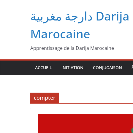
Passer
دارجة مغربية‎ Darija
au
contenu
Marocaine
Apprentissage de la Darija Marocaine
ACCUEIL
INITIATION
CONJUGAISON
compter