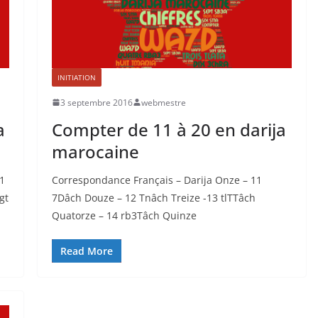
INITIATION
3 septembre 2016
webmestre
a
Compter de 11 à 20 en darija
marocaine
21
Correspondance Français – Darija Onze – 11
gt
7Dâch Douze – 12 Tnâch Treize -13 tlTTâch
Quatorze – 14 rb3Tâch Quinze
Read More