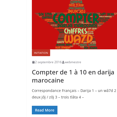
INITIATION
2 septembre 2016
webmestre
Compter de 1 à 10 en darija
marocaine
Correspondance Français – Darija 1 – un wâ7d 2
deux jôj / zôj 3 – trois tlâta 4 –
Read More