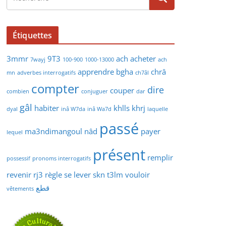
Étiquettes
3mmr
9T3
ach
acheter
7wayj
100-900
1000-13000
ach
apprendre
bgha
chrâ
mn
adverbes interrogatifs
ch7âl
compter
dire
couper
combien
conjuguer
dar
gâl
habiter
khlls
khrj
dyal
inâ W7da
inâ Wa7d
laquelle
passé
ma3ndimangoul
nâd
payer
lequel
présent
remplir
possessif
pronoms interrogatifs
revenir
rj3
règle
se lever
skn
t3lm
vouloir
قطع
vêtements