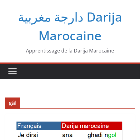
Passer
دارجة مغربية‎ Darija
au
contenu
Marocaine
Apprentissage de la Darija Marocaine
gâl