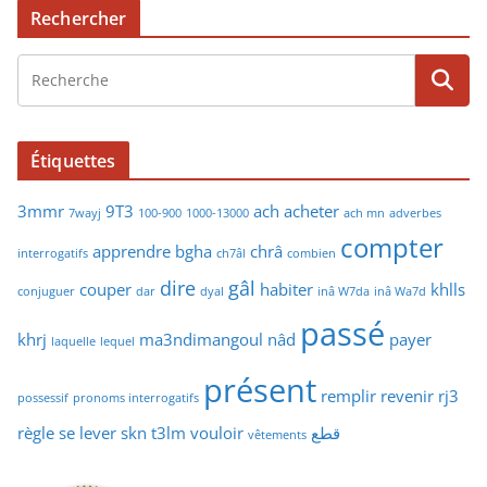
Rechercher
Étiquettes
3mmr
9T3
ach
acheter
7wayj
100-900
1000-13000
ach mn
adverbes
compter
apprendre
bgha
chrâ
interrogatifs
ch7âl
combien
dire
gâl
couper
habiter
khlls
conjuguer
dar
dyal
inâ W7da
inâ Wa7d
passé
khrj
ma3ndimangoul
nâd
payer
laquelle
lequel
présent
remplir
revenir
rj3
possessif
pronoms interrogatifs
règle
se lever
skn
t3lm
vouloir
قطع
vêtements