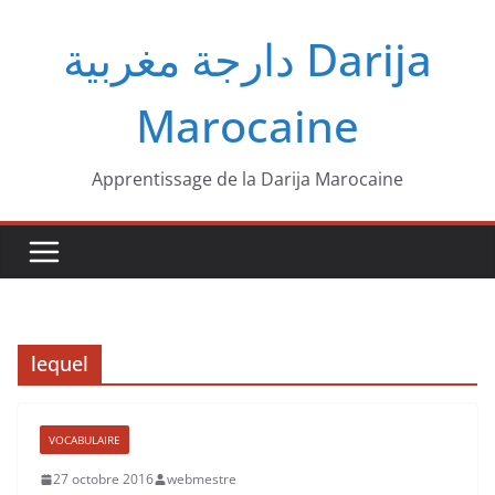
Passer
دارجة مغربية‎ Darija
au
contenu
Marocaine
Apprentissage de la Darija Marocaine
lequel
VOCABULAIRE
27 octobre 2016
webmestre