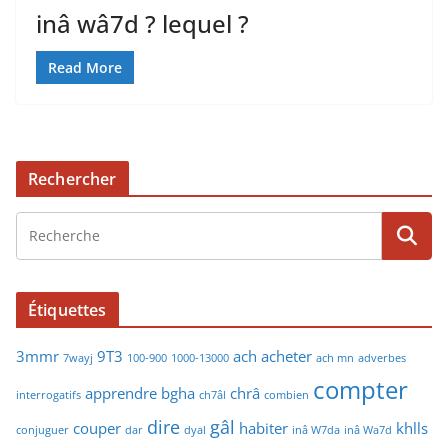
inâ wâ7d ? lequel ?
Read More
Rechercher
Étiquettes
3mmr
9T3
ach
acheter
7wayj
100-900
1000-13000
ach mn
adverbes
compter
apprendre
bgha
chrâ
interrogatifs
ch7âl
combien
dire
gâl
couper
habiter
khlls
conjuguer
dar
dyal
inâ W7da
inâ Wa7d