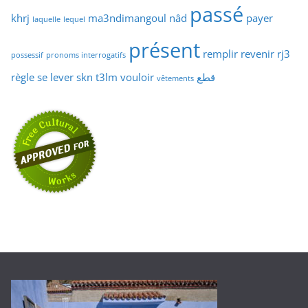
passé
khrj
ma3ndimangoul
nâd
payer
laquelle
lequel
présent
remplir
revenir
rj3
possessif
pronoms interrogatifs
règle
se lever
skn
t3lm
vouloir
قطع
vêtements