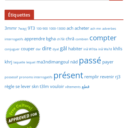
Étiquettes
3mmr
9T3
ach
acheter
7wayj
100-900
1000-13000
ach mn
adverbes
compter
apprendre
bgha
chrâ
interrogatifs
ch7âl
combien
dire
gâl
couper
habiter
khlls
conjuguer
dar
dyal
inâ W7da
inâ Wa7d
passé
khrj
ma3ndimangoul
nâd
payer
laquelle
lequel
présent
remplir
revenir
rj3
possessif
pronoms interrogatifs
règle
se lever
skn
t3lm
vouloir
قطع
vêtements