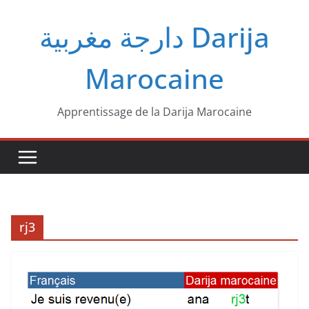
Passer
دارجة مغربية‎ Darija
au
contenu
Marocaine
Apprentissage de la Darija Marocaine
rj3