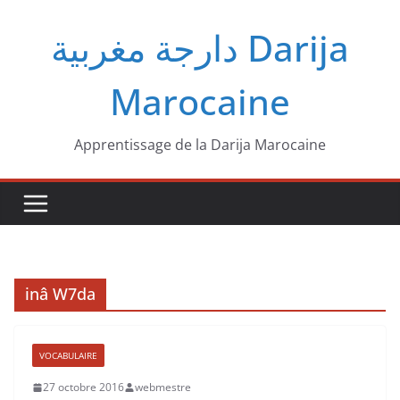
Passer
دارجة مغربية‎ Darija
au
contenu
Marocaine
Apprentissage de la Darija Marocaine
inâ W7da
VOCABULAIRE
27 octobre 2016
webmestre