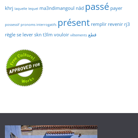
passé
khrj
ma3ndimangoul
nâd
payer
laquelle
lequel
présent
remplir
revenir
rj3
possessif
pronoms interrogatifs
règle
se lever
skn
t3lm
vouloir
قطع
vêtements