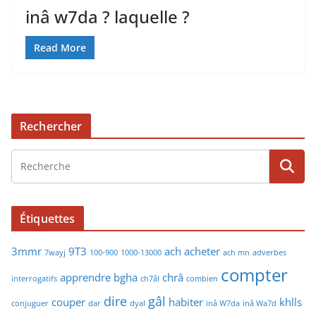
inâ w7da ? laquelle ?
Read More
Rechercher
Étiquettes
3mmr
9T3
ach
acheter
7wayj
100-900
1000-13000
ach mn
adverbes
compter
apprendre
bgha
chrâ
interrogatifs
ch7âl
combien
dire
gâl
couper
habiter
khlls
conjuguer
dar
dyal
inâ W7da
inâ Wa7d