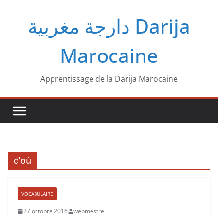
Passer
دارجة مغربية‎ Darija
au
contenu
Marocaine
Apprentissage de la Darija Marocaine
d’où
VOCABULAIRE
27 octobre 2016
webmestre