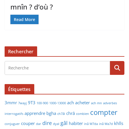
mnîn ? d’où ?
Read More
Rechercher
Étiquettes
3mmr
9T3
ach
acheter
7wayj
100-900
1000-13000
ach mn
adverbes
compter
apprendre
bgha
chrâ
interrogatifs
ch7âl
combien
dire
gâl
couper
habiter
khlls
conjuguer
dar
dyal
inâ W7da
inâ Wa7d