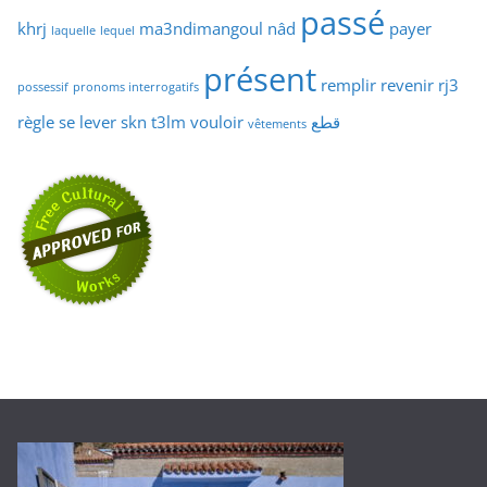
passé
khrj
ma3ndimangoul
nâd
payer
laquelle
lequel
présent
remplir
revenir
rj3
possessif
pronoms interrogatifs
règle
se lever
skn
t3lm
vouloir
قطع
vêtements