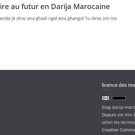
ire au futur en Darija Marocaine
actée Je dirai ana ghadi ngol Ana ghangol Tu diras (m) nta
licence des te
blog darija mar
Dupuis
est mis à
selon les termes
Creative Common