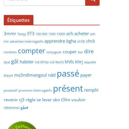
Étiquettes
3mmr
9T3
ach
acheter
7wayj
100-900
1000-13000
ach
apprendre
bgha
chrâ
mn
adverbes interrogatifs
ch7âl
compter
dire
couper
combien
conjuguer
dar
gâl
habiter
khlls
khrj
dyal
inâ W7da
inâ Wa7d
laquelle
passé
ma3ndimangoul
nâd
payer
lequel
présent
remplir
possessif
pronoms interrogatifs
revenir
rj3
règle
se lever
skn
t3lm
vouloir
قطع
vêtements