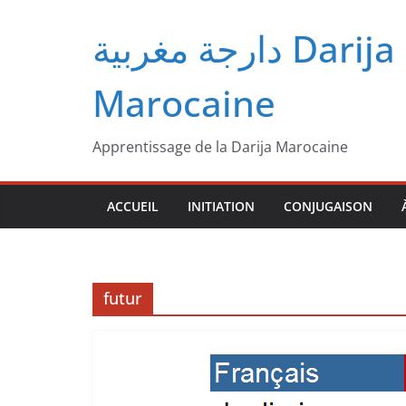
Passer
دارجة مغربية‎ Darija
au
contenu
Marocaine
Apprentissage de la Darija Marocaine
ACCUEIL
INITIATION
CONJUGAISON
futur